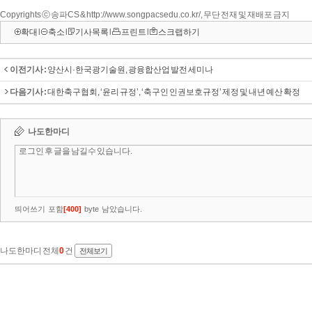
Copyrights ⓒ 송파CS & http://www.songpacsedu.co.kr/, 무단 전재 및 재배포 금지
확대
l
축소
l
기사목록
l
프린트
l
스크랩하기
이전기사 :
양산시·한국광기술원, 광융합산업 발전 세미나
다음기사 :
대한축구협회, ‘윤리 규정’, ‘축구인 인권보호규정’ 제정 및 내년 예산 확정