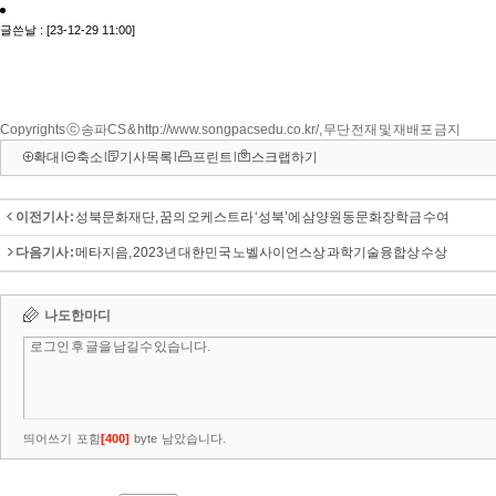
Copyrights ⓒ 송파CS & http://www.songpacsedu.co.kr/, 무단 전재 및 재배포 금지
확대
l
축소
l
기사목록
l
프린트
l
스크랩하기
이전기사 :
성북문화재단, 꿈의 오케스트라 ‘성북’에 삼양원동문화장학금 수여
다음기사 :
메타지음, 2023년 대한민국 노벨사이언스상 과학기술융합상 수상